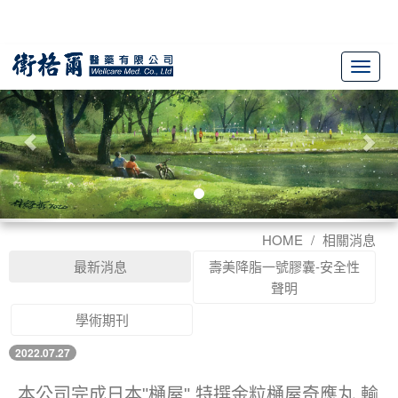
Previous
Nex
HOME
相關消息
最新消息
壽美降脂一號膠囊-安全性
聲明
學術期刊
2022.07.27
本公司完成日本"樋屋" 特撰金粒樋屋奇應丸 輸